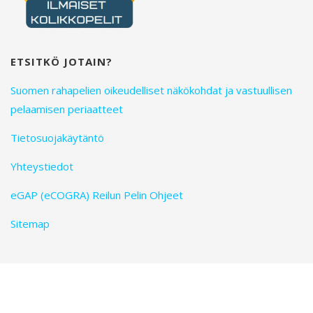
ETSITKÖ JOTAIN?
Suomen rahapelien oikeudelliset näkökohdat ja vastuullisen
pelaamisen periaatteet
Tietosuojakäytäntö
Yhteystiedot
eGAP (eCOGRA) Reilun Pelin Ohjeet
Sitemap