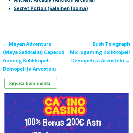
Secret Potion (Salainen Juoma)
← Mayan Adventure
Bush Telegraph
(Maya Seikkailu) Capecod
Microgaming Kolikkopeli
Gaming Kolikkopeli
Demopeli Ja Arvostelu →
Demopeli Ja Arvostelu
Kirjoita kommentti