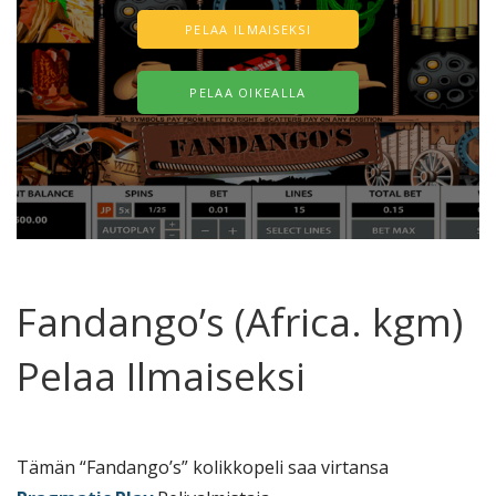
PELAA ILMAISEKSI
PELAA OIKEALLA
Fandango’s (Africa. kgm)
Pelaa Ilmaiseksi
Tämän “Fandango’s” kolikkopeli saa virtansa