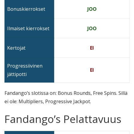
Bonuskierrokset
JOO
Ilmaiset kierrokset
JOO
Kertojat
EI
Progressiivinen
EI
jättipotti
Fandango’s slotissa on: Bonus Rounds, Free Spins. Sillä
ei ole: Multipliers, Progressive Jackpot.
Fandango’s Pelattavuus