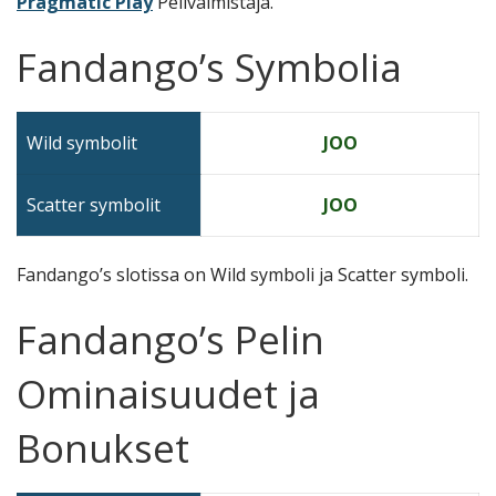
Pragmatic Play
Pelivalmistaja.
Fandango’s Symbolia
Wild symbolit
JOO
Scatter symbolit
JOO
Fandango’s slotissa on Wild symboli ja Scatter symboli.
Fandango’s Pelin
Ominaisuudet ja
Bonukset