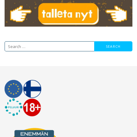
S
e
a
r
c
h
f
o
r
: