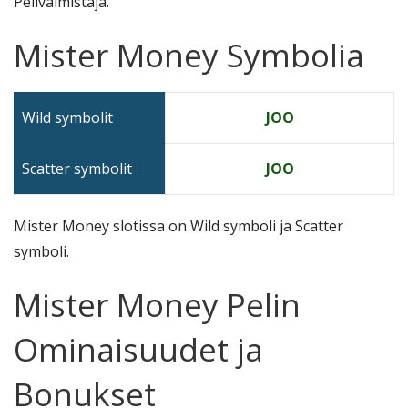
Pelivalmistaja.
Mister Money Symbolia
Wild symbolit
JOO
Scatter symbolit
JOO
Mister Money slotissa on Wild symboli ja Scatter
symboli.
Mister Money Pelin
Ominaisuudet ja
Bonukset