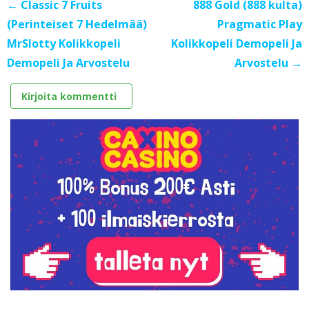
← Classic 7 Fruits
888 Gold (888 kulta)
(Perinteiset 7 Hedelmää)
Pragmatic Play
MrSlotty Kolikkopeli
Kolikkopeli Demopeli Ja
Demopeli Ja Arvostelu
Arvostelu →
Kirjoita kommentti