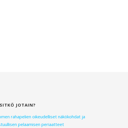
SITKÖ JOTAIN?
omen rahapelien oikeudelliset näkökohdat ja
stuullisen pelaamisen periaatteet