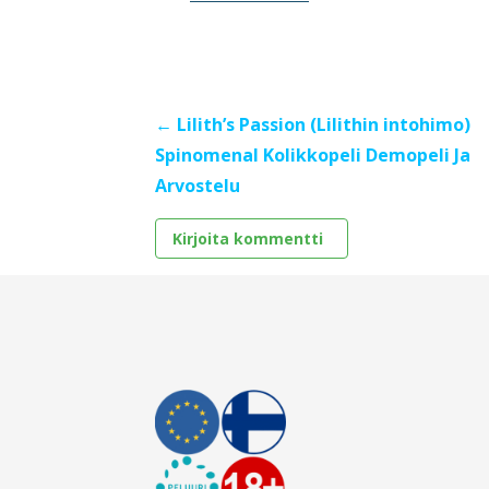
← Lilith’s Passion (Lilithin intohimo)
Spinomenal Kolikkopeli Demopeli Ja
Arvostelu
Kirjoita kommentti