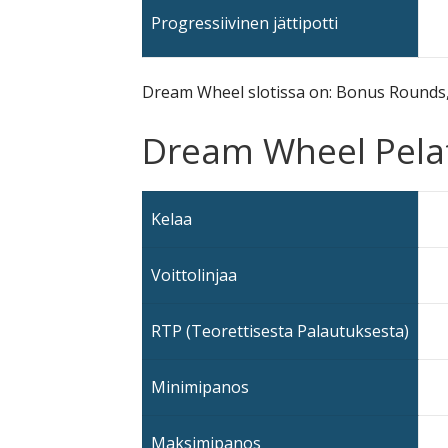
Progressiivinen jättipotti
Dream Wheel slotissa on: Bonus Rounds, F
Dream Wheel Pela
Kelaa
Voittolinjaa
RTP (Teorettisesta Palautuksesta)
Minimipanos
Maksimipanos