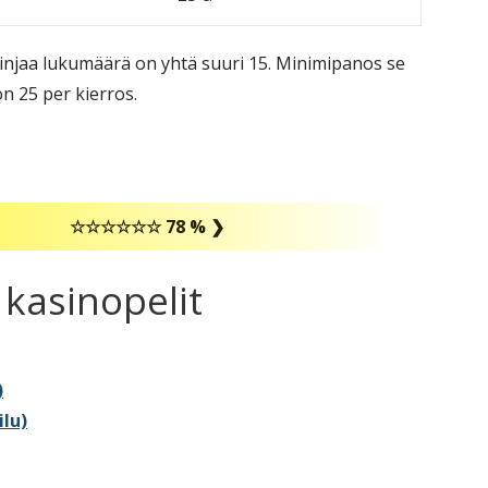
linjaa lukumäärä on yhtä suuri 15. Minimipanos se
n 25 per kierros.
☆☆☆☆☆☆ 78 % ❯
 kasinopelit
)
ilu)