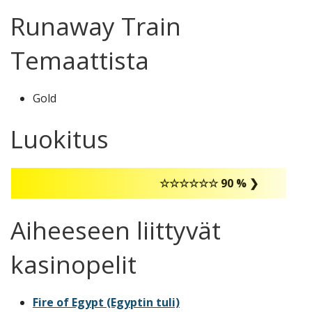
Runaway Train
Temaattista
Gold
Luokitus
☆☆☆☆☆☆ 90 % ❯
Aiheeseen liittyvät
kasinopelit
Fire of Egypt (Egyptin tuli)