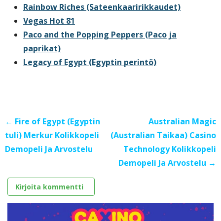
Rainbow Riches (Sateenkaaririkkaudet)
Vegas Hot 81
Paco and the Popping Peppers (Paco ja
paprikat)
Legacy of Egypt (Egyptin perintö)
← Fire of Egypt (Egyptin
Australian Magic
tuli) Merkur Kolikkopeli
(Australian Taikaa) Casino
Demopeli Ja Arvostelu
Technology Kolikkopeli
Demopeli Ja Arvostelu →
Kirjoita kommentti