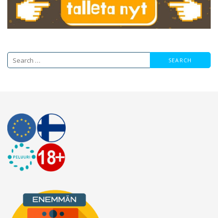
S
e
a
r
c
h
f
o
r
: