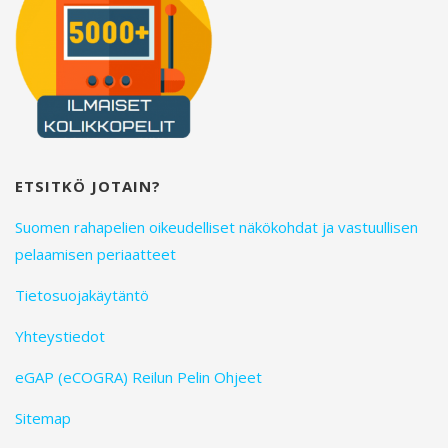
ETSITKÖ JOTAIN?
Suomen rahapelien oikeudelliset näkökohdat ja vastuullisen
pelaamisen periaatteet
Tietosuojakäytäntö
Yhteystiedot
eGAP (eCOGRA) Reilun Pelin Ohjeet
Sitemap