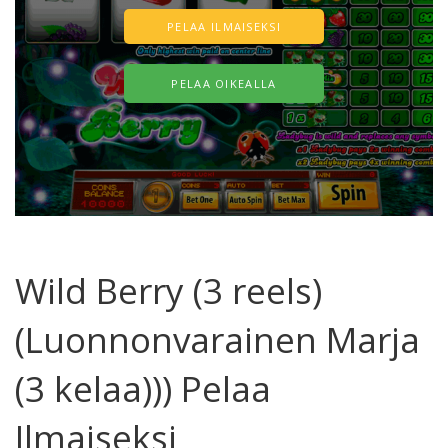
PELAA ILMAISEKSI
PELAA OIKEALLA
Wild Berry (3 reels)
(Luonnonvarainen Marja
(3 kelaa))) Pelaa
Ilmaiseksi