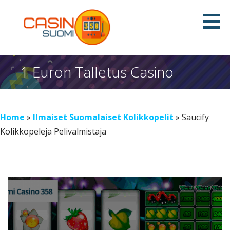
S
k
i
Suomi Casino 358
p
t
1 Euron Talletus Casino
o
c
o
Home
»
Ilmaiset Suomalaiset Kolikkopelit
»
Saucify
n
Kolikkopeleja Pelivalmistaja
t
e
n
t