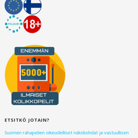
h
f
o
r
:
ETSITKÖ JOTAIN?
Suomen rahapelien oikeudelliset näkökohdat ja vastuullisen