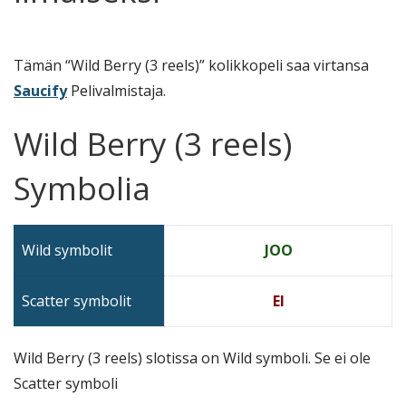
Tämän “Wild Berry (3 reels)” kolikkopeli saa virtansa
Saucify
Pelivalmistaja.
Wild Berry (3 reels)
Symbolia
Wild symbolit
JOO
Scatter symbolit
EI
Wild Berry (3 reels) slotissa on Wild symboli. Se ei ole
Scatter symboli