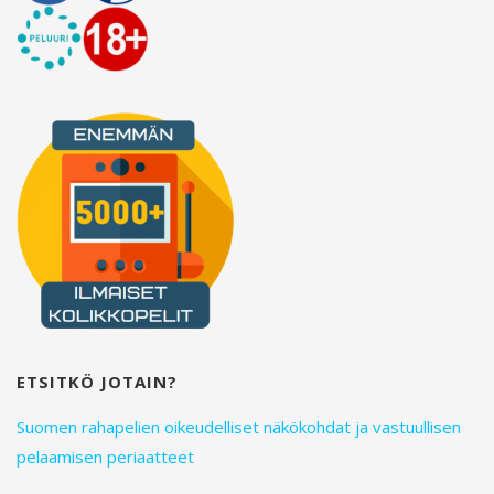
f
o
r
:
ETSITKÖ JOTAIN?
Suomen rahapelien oikeudelliset näkökohdat ja vastuullisen
pelaamisen periaatteet