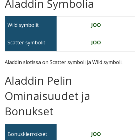
Aladdin Symbolia
Wild symbolit
JOO
Scatter symbolit
JOO
Aladdin slotissa on Scatter symboli ja Wild symboli.
Aladdin Pelin
Ominaisuudet ja
Bonukset
Bonuskierrokset
JOO