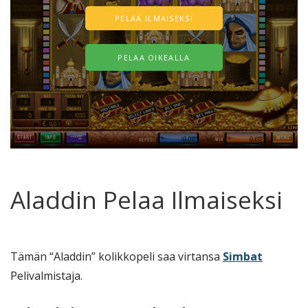
PELAA ILMAISEKSI
PELAA OIKEALLA
Aladdin Pelaa Ilmaiseksi
Tämän “Aladdin” kolikkopeli saa virtansa
Simbat
Pelivalmistaja.