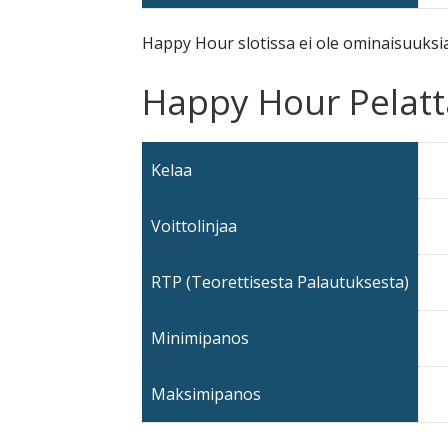
Happy Hour slotissa ei ole ominaisuuksi
Happy Hour Pelat
Kelaa
Voittolinjaa
RTP (Teorettisesta Palautuksesta)
Minimipanos
Maksimipanos