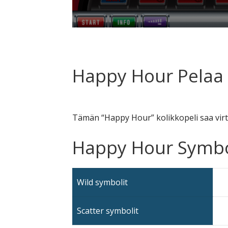
Happy Hour Pelaa 
Tämän “Happy Hour” kolikkopeli saa vir
Happy Hour Symbo
Wild symbolit
Scatter symbolit