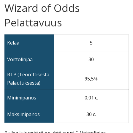
Wizard of Odds
Pelattavuus
Kelaa
5
Voittolinjaa
30
RTP (Teorettisesta
95,5%
Palautuksesta)
Minimipanos
0,01 c.
Maksimipanos
30 c.
Rullaa lukumäärä on yhtä suuri 5. Voittolinjaa