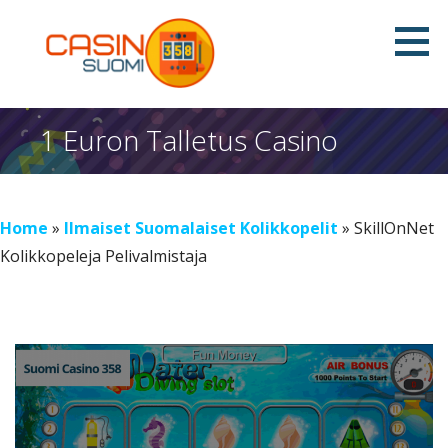
S
k
i
Suomi Casino 358
p
t
1 Euron Talletus Casino
o
c
o
Home
»
Ilmaiset Suomalaiset Kolikkopelit
»
SkillOnNet
n
Kolikkopeleja Pelivalmistaja
t
e
n
t