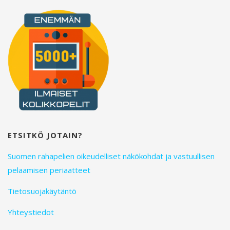
:
ETSITKÖ JOTAIN?
Suomen rahapelien oikeudelliset näkökohdat ja vastuullisen
pelaamisen periaatteet
Tietosuojakäytäntö
Yhteystiedot