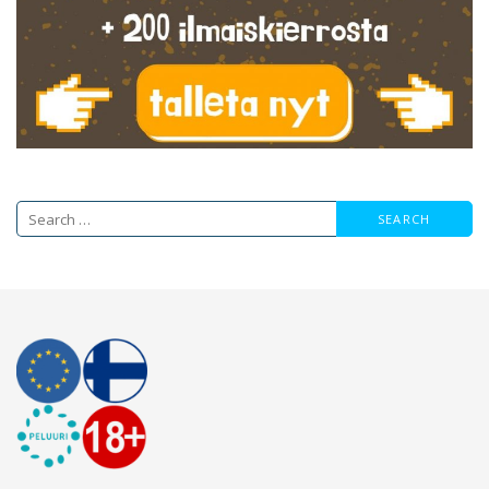
S
e
a
r
c
h
f
o
r