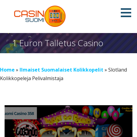
S
k
i
Suomi Casino 358
p
t
1 Euron Talletus Casino
o
c
o
Home
»
Ilmaiset Suomalaiset Kolikkopelit
»
Slotland
n
Kolikkopeleja Pelivalmistaja
t
e
n
t