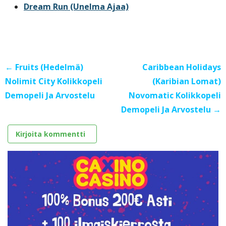
Dream Run (Unelma Ajaa)
← Fruits (Hedelmä)
Caribbean Holidays
Nolimit City Kolikkopeli
(Karibian Lomat)
Demopeli Ja Arvostelu
Novomatic Kolikkopeli
Demopeli Ja Arvostelu →
Kirjoita kommentti