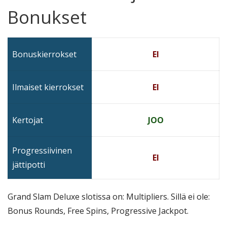
Bonukset
Bonuskierrokset
EI
Ilmaiset kierrokset
EI
Kertojat
JOO
Progressiivinen
EI
jättipotti
Grand Slam Deluxe slotissa on: Multipliers. Sillä ei ole:
Bonus Rounds, Free Spins, Progressive Jackpot.