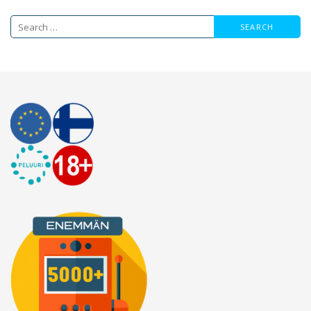
S
e
a
r
c
h
f
o
r
: