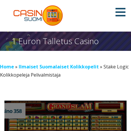
S
k
i
Suomi Casino 358
p
t
1 Euron Talletus Casino
o
c
o
Home
»
Ilmaiset Suomalaiset Kolikkopelit
»
Stake Logic
n
Kolikkopeleja Pelivalmistaja
t
e
n
t