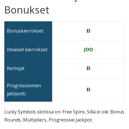
Bonukset
Bonuskierrokset
EI
Ilmaiset kierrokset
JOO
Kertojat
EI
Progressiivinen
EI
jättipotti
Lucky Symbols slotissa on: Free Spins. Sillä ei ole: Bonus
Rounds, Multipliers, Progressive Jackpot.