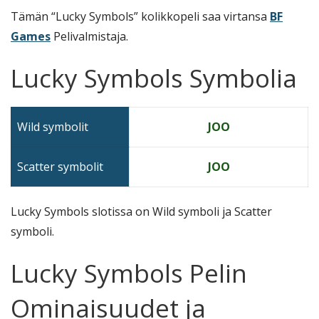
Tämän “Lucky Symbols” kolikkopeli saa virtansa
BF
Games
Pelivalmistaja.
Lucky Symbols Symbolia
Wild symbolit
JOO
Scatter symbolit
JOO
Lucky Symbols slotissa on Wild symboli ja Scatter
symboli.
Lucky Symbols Pelin
Ominaisuudet ja