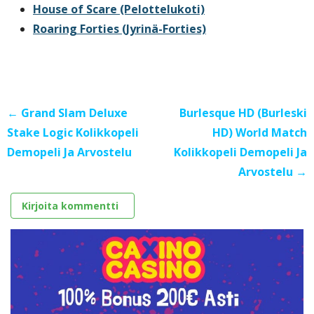
House of Scare (Pelottelukoti)
Roaring Forties (Jyrinä-Forties)
← Grand Slam Deluxe
Burlesque HD (Burleski
Stake Logic Kolikkopeli
HD) World Match
Demopeli Ja Arvostelu
Kolikkopeli Demopeli Ja
Arvostelu →
Kirjoita kommentti