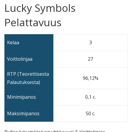
Lucky Symbols
Pelattavuus
Kelaa
3
Voittolinjaa
27
RTP (Teorettisesta
96,12%
Palautuksesta)
Minimipanos
0,1 c.
Maksimipanos
50 c.
Rullaa lukumäärä on yhtä suuri 3. Voittolinjaa