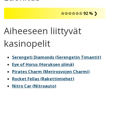
☆☆☆☆☆☆ 92 % ❯
Aiheeseen liittyvät
kasinopelit
Serengeti Diamonds (Serengetin Timantit)
Eye of Horus (Horuksen silmä)
Pirates Charm (Merirosvojen Charmi)
Rocket Fellas (Rakettimiehet)
Nitro Car (Nitroauto)