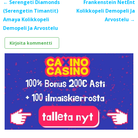
← Serengeti Diamonds
Frankenstein NetEnt
(Serengetin Timantit)
Kolikkopeli Demopeli Ja
Amaya Kolikkopeli
Arvostelu →
Demopeli Ja Arvostelu
Kirjoita kommentti