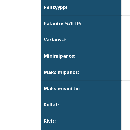
Pelityyppi:
Palautus%/RTP:
Varianssi:
Minimipanos:
Maksimipanos:
Maksimivoitto:
Rullat:
Rivit: