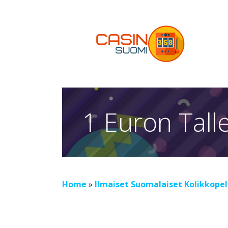
S
k
i
p
t
Suomi Casino 35
o
c
o
1 Euron Tall
n
t
e
n
t
Home
»
Ilmaiset Suomalaiset Kolikkopel