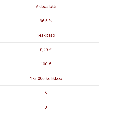
Videoslotti
96,6 %
Keskitaso
0,20 €
100 €
175 000 kolikkoa
5
3