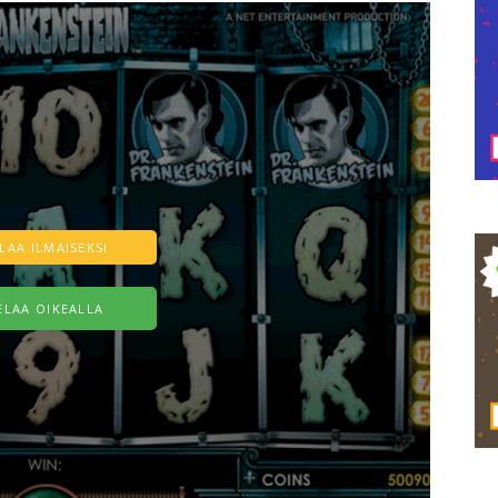
LAA ILMAISEKSI
ELAA OIKEALLA