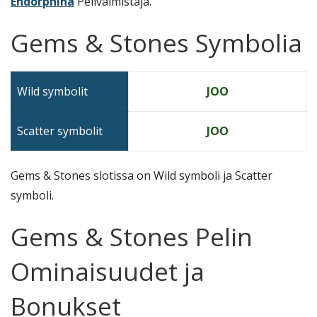
Endorphina
Pelivalmistaja.
Gems & Stones Symbolia
Wild symbolit
JOO
Scatter symbolit
JOO
Gems & Stones slotissa on Wild symboli ja Scatter
symboli.
Gems & Stones Pelin
Ominaisuudet ja
Bonukset