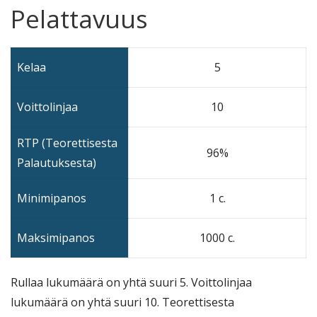
Pelattavuus
Kelaa
5
Voittolinjaa
10
RTP (Teorettisesta
96%
Palautuksesta)
Minimipanos
1 c.
Maksimipanos
1000 c.
Rullaa lukumäärä on yhtä suuri 5. Voittolinjaa
lukumäärä on yhtä suuri 10. Teorettisesta