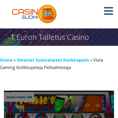
S
k
i
Suomi Casino 358
p
t
1 Euron Talletus Casino
o
c
o
Home
»
Ilmaiset Suomalaiset Kolikkopelit
»
Vista
n
Gaming Kolikkopeleja Pelivalmistaja
t
e
n
t