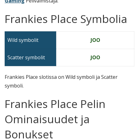
Gaming
Pelivalmistaja.
Frankies Place Symbolia
Wild symbolit
JOO
Scatter symbolit
JOO
Frankies Place slotissa on Wild symboli ja Scatter
symboli.
Frankies Place Pelin
Ominaisuudet ja
Bonukset