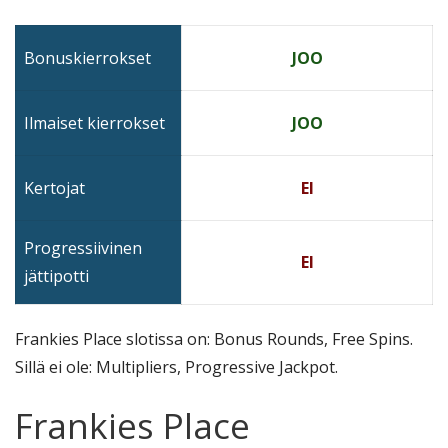
Bonuskierrokset
JOO
Ilmaiset kierrokset
JOO
Kertojat
EI
Progressiivinen
EI
jättipotti
Frankies Place slotissa on: Bonus Rounds, Free Spins.
Sillä ei ole: Multipliers, Progressive Jackpot.
Frankies Place