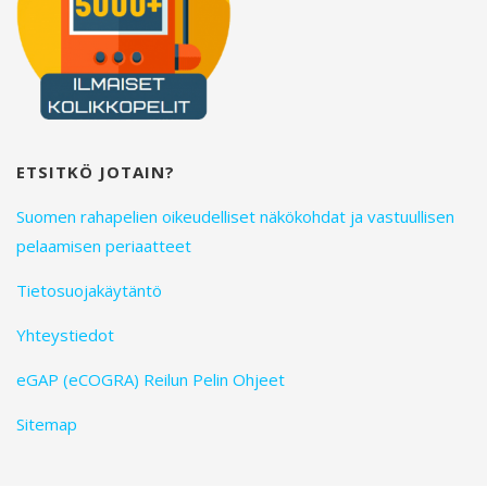
ETSITKÖ JOTAIN?
Suomen rahapelien oikeudelliset näkökohdat ja vastuullisen
pelaamisen periaatteet
Tietosuojakäytäntö
Yhteystiedot
eGAP (eCOGRA) Reilun Pelin Ohjeet
Sitemap