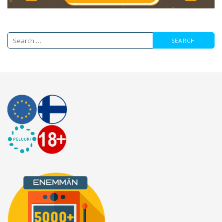
S
e
a
r
c
h
f
o
r
: