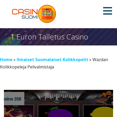
S
k
i
Suomi Casino 358
p
t
1 Euron Talletus Casino
o
c
o
Home
»
Ilmaiset Suomalaiset Kolikkopelit
»
Wazdan
n
Kolikkopeleja Pelivalmistaja
t
e
n
t