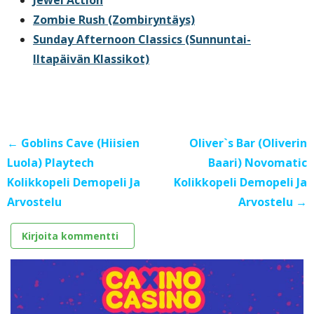
Zombie Rush (Zombiryntäys)
Sunday Afternoon Classics (Sunnuntai-
Iltapäivän Klassikot)
← Goblins Cave (Hiisien
Oliver`s Bar (Oliverin
Luola) Playtech
Baari) Novomatic
Kolikkopeli Demopeli Ja
Kolikkopeli Demopeli Ja
Arvostelu
Arvostelu →
Kirjoita kommentti