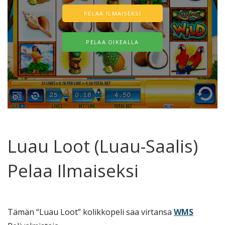
PELAA ILMAISEKSI
PELAA OIKEALLA
Luau Loot (Luau-Saalis)
Pelaa Ilmaiseksi
Tämän “Luau Loot” kolikkopeli saa virtansa
WMS