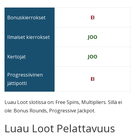
Bonuskierrokset
EI
Ilmaiset kierrokset
JOO
Kertojat
JOO
Progressiivinen
EI
jättipotti
Luau Loot slotissa on: Free Spins, Multipliers. Sillä ei
ole: Bonus Rounds, Progressive Jackpot.
Luau Loot Pelattavuus