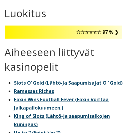
Luokitus
☆☆☆☆☆☆ 97 % ❯
Aiheeseen liittyvät
kasinopelit
Slots O’ Gold (Lähtö-Ja Saapumisajat O ‘ Gold)
Ramesses Riches
Foxin Wins Football Fever (Foxin Voittaa
Jalkapallokuumeen.)
King of Slots (Lähtö-ja saapumisaikojen
kuningas)
Up to 7 (Enintään 7)