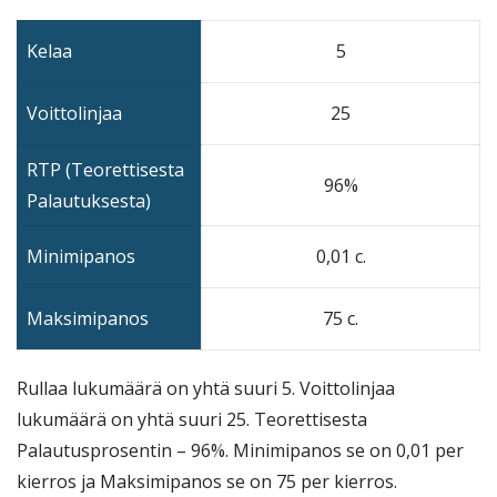
Kelaa
5
Voittolinjaa
25
RTP (Teorettisesta
96%
Palautuksesta)
Minimipanos
0,01 c.
Maksimipanos
75 c.
Rullaa lukumäärä on yhtä suuri 5. Voittolinjaa
lukumäärä on yhtä suuri 25. Teorettisesta
Palautusprosentin – 96%. Minimipanos se on 0,01 per
kierros ja Maksimipanos se on 75 per kierros.