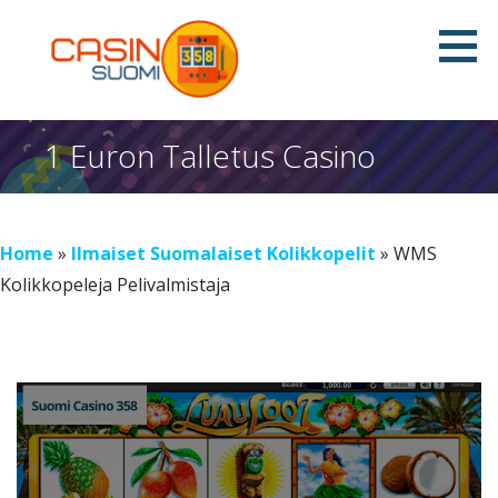
S
k
i
Suomi Casino 358
p
t
1 Euron Talletus Casino
o
c
o
Home
»
Ilmaiset Suomalaiset Kolikkopelit
»
WMS
n
Kolikkopeleja Pelivalmistaja
t
e
n
t