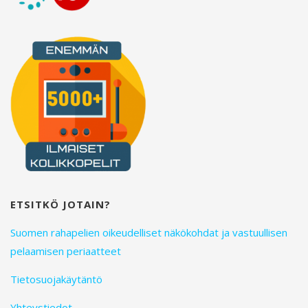
r
:
ETSITKÖ JOTAIN?
Suomen rahapelien oikeudelliset näkökohdat ja vastuullisen
pelaamisen periaatteet
Tietosuojakäytäntö
Yhteystiedot