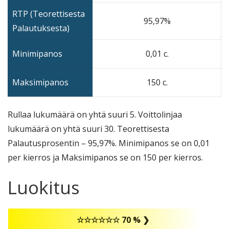
RTP (Teorettisesta
95,97%
Palautuksesta)
Minimipanos
0,01 c.
Maksimipanos
150 c.
Rullaa lukumäärä on yhtä suuri 5. Voittolinjaa
lukumäärä on yhtä suuri 30. Teorettisesta
Palautusprosentin – 95,97%. Minimipanos se on 0,01
per kierros ja Maksimipanos se on 150 per kierros.
Luokitus
☆☆☆☆☆☆ 70 % ❯