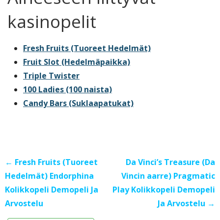
kasinopelit
Fresh Fruits (Tuoreet Hedelmät)
Fruit Slot (Hedelmäpaikka)
Triple Twister
100 Ladies (100 naista)
Candy Bars (Suklaapatukat)
← Fresh Fruits (Tuoreet
Da Vinci’s Treasure (Da
Hedelmät) Endorphina
Vincin aarre) Pragmatic
Kolikkopeli Demopeli Ja
Play Kolikkopeli Demopeli
Arvostelu
Ja Arvostelu →