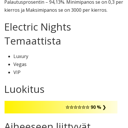
Palautusprosentin – 94,13%. Minimipanos se on 0,3 per
kierros ja Maksimipanos se on 3000 per kierros.
Electric Nights
Temaattista
Luxury
Vegas
VIP
Luokitus
☆☆☆☆☆☆ 90 % ❯
Aiheeseen liittyvät