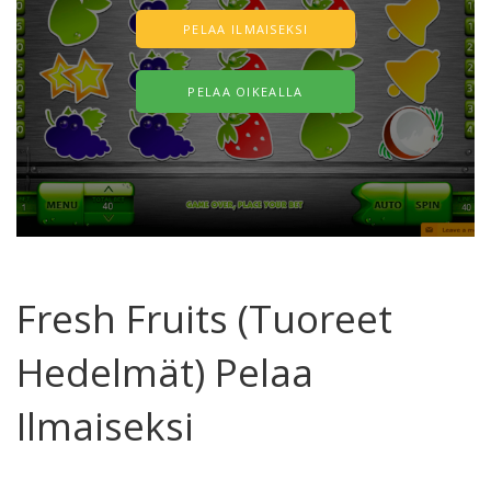
PELAA ILMAISEKSI
PELAA OIKEALLA
Fresh Fruits (Tuoreet
Hedelmät) Pelaa
Ilmaiseksi