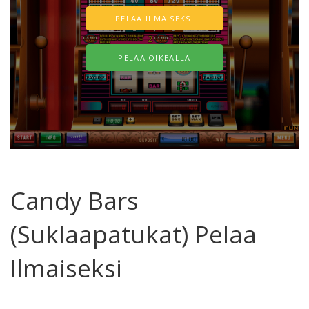
PELAA ILMAISEKSI
PELAA OIKEALLA
Candy Bars
(Suklaapatukat) Pelaa
Ilmaiseksi