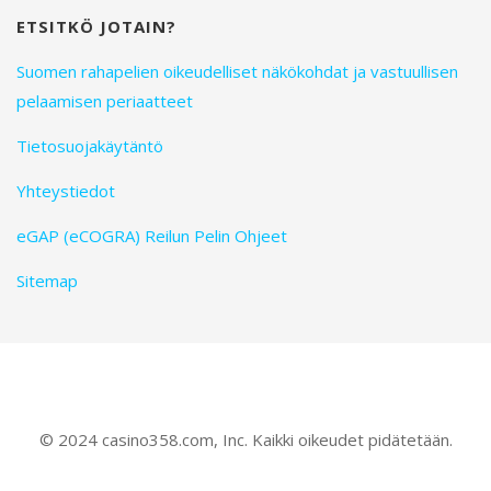
ETSITKÖ JOTAIN?
Suomen rahapelien oikeudelliset näkökohdat ja vastuullisen
pelaamisen periaatteet
Tietosuojakäytäntö
Yhteystiedot
eGAP (eCOGRA) Reilun Pelin Ohjeet
Sitemap
© 2024 casino358.com, Inc. Kaikki oikeudet pidätetään.