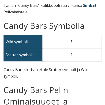
Tämän “Candy Bars” kolikkopeli saa virtansa
Simbat
Pelivalmistaja.
Candy Bars Symbolia
Wild symbolit
EI
Scatter symbolit
EI
Candy Bars slotissa ei ole Scatter symboli ja Wild
symboli.
Candy Bars Pelin
Ominaisuudet ja