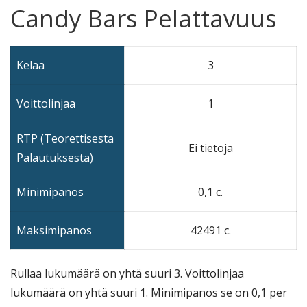
Candy Bars Pelattavuus
Kelaa
3
Voittolinjaa
1
RTP (Teorettisesta
Ei tietoja
Palautuksesta)
Minimipanos
0,1 c.
Maksimipanos
42491 c.
Rullaa lukumäärä on yhtä suuri 3. Voittolinjaa
lukumäärä on yhtä suuri 1. Minimipanos se on 0,1 per