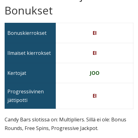
Bonukset
Bonuskierrokset
EI
Ilmaiset kierrokset
EI
Kertojat
JOO
Progressiivinen
EI
jättipotti
Candy Bars slotissa on: Multipliers. Sillä ei ole: Bonus
Rounds, Free Spins, Progressive Jackpot.