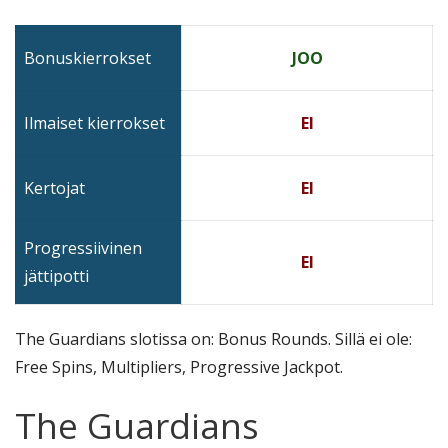
Bonuskierrokset
JOO
Ilmaiset kierrokset
EI
Kertojat
EI
Progressiivinen
EI
jättipotti
The Guardians slotissa on: Bonus Rounds. Sillä ei ole:
Free Spins, Multipliers, Progressive Jackpot.
The Guardians