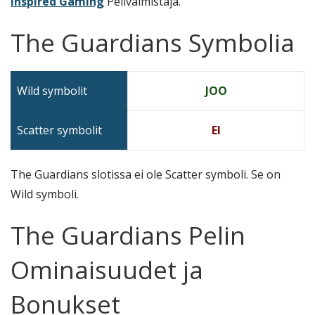
Inspired Gaming
Pelivalmistaja.
The Guardians Symbolia
Wild symbolit
JOO
Scatter symbolit
EI
The Guardians slotissa ei ole Scatter symboli. Se on
Wild symboli.
The Guardians Pelin
Ominaisuudet ja
Bonukset