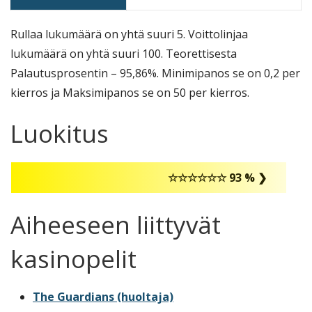
Rullaa lukumäärä on yhtä suuri 5. Voittolinjaa
lukumäärä on yhtä suuri 100. Teorettisesta
Palautusprosentin – 95,86%. Minimipanos se on 0,2 per
kierros ja Maksimipanos se on 50 per kierros.
Luokitus
☆☆☆☆☆☆ 93 % ❯
Aiheeseen liittyvät
kasinopelit
The Guardians (huoltaja)