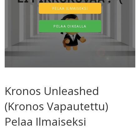
PELAA ILMAISEKSI
PELAA OIKEALLA
Kronos Unleashed
(Kronos Vapautettu)
Pelaa Ilmaiseksi