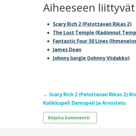
Aiheeseen liittyvät
Scary Rich 2 (Pelottavan Rikas 2)
The Lost Temple (Kadonnut Temp
Fantastic Four 50 Lines (Ihmenelos
James Dean
Johnny Jungle (Johnny Viidakko)
← Scary Rich 2 (Pelottavan Rikas 2) Ri
Kolikkopeli Demopeli Ja Arvostelu
Kirjoita kommentti