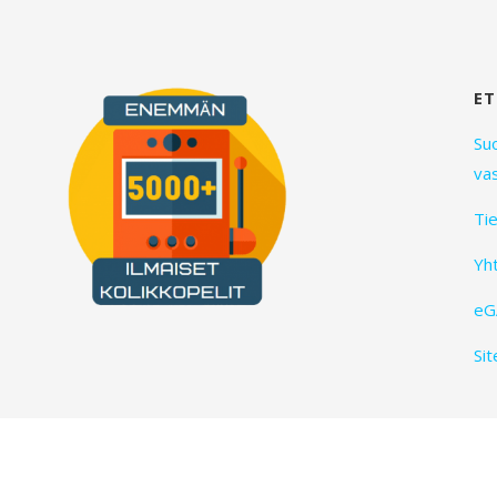
ET
Su
va
Ti
Yh
eG
Si