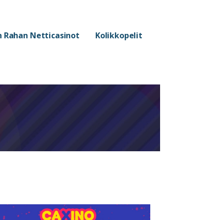
 Rahan Netticasinot
Kolikkopelit