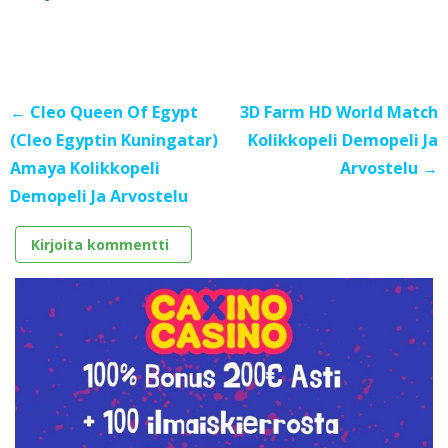
← Cleo Queen Of Egypt
3D Farm HD World Match
(Cleo Egyptin Kuningatar)
Kolikkopeli Demopeli Ja
Amaya Kolikkopeli
Arvostelu →
Demopeli Ja Arvostelu
Kirjoita kommentti