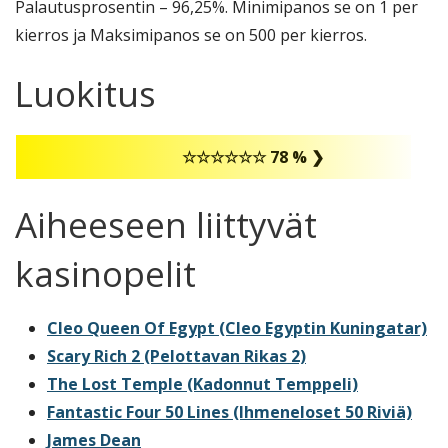
Palautusprosentin – 96,25%. Minimipanos se on 1 per
kierros ja Maksimipanos se on 500 per kierros.
Luokitus
☆☆☆☆☆☆ 78 % ❯
Aiheeseen liittyvät
kasinopelit
Cleo Queen Of Egypt (Cleo Egyptin Kuningatar)
Scary Rich 2 (Pelottavan Rikas 2)
The Lost Temple (Kadonnut Temppeli)
Fantastic Four 50 Lines (Ihmeneloset 50 Riviä)
James Dean