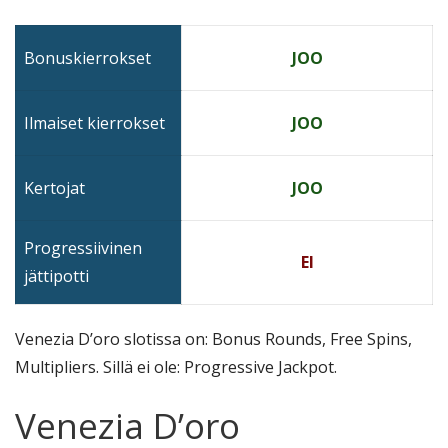
Bonuskierrokset
JOO
Ilmaiset kierrokset
JOO
Kertojat
JOO
Progressiivinen
EI
jättipotti
Venezia D’oro slotissa on: Bonus Rounds, Free Spins,
Multipliers. Sillä ei ole: Progressive Jackpot.
Venezia D’oro