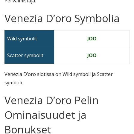
Pelivalmistaja.
Venezia D’oro Symbolia
Wild symbolit
JOO
Scatter symbolit
JOO
Venezia D’oro slotissa on Wild symboli ja Scatter
symboli.
Venezia D’oro Pelin
Ominaisuudet ja
Bonukset