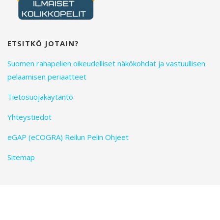
ETSITKÖ JOTAIN?
Suomen rahapelien oikeudelliset näkökohdat ja vastuullisen
pelaamisen periaatteet
Tietosuojakäytäntö
Yhteystiedot
eGAP (eCOGRA) Reilun Pelin Ohjeet
Sitemap