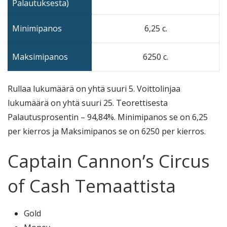
Palautuksesta)
Minimipanos
6,25 c.
Maksimipanos
6250 c.
Rullaa lukumäärä on yhtä suuri 5. Voittolinjaa
lukumäärä on yhtä suuri 25. Teorettisesta
Palautusprosentin – 94,84%. Minimipanos se on 6,25
per kierros ja Maksimipanos se on 6250 per kierros.
Captain Cannon’s Circus
of Cash Temaattista
Gold