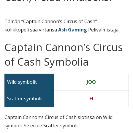
Tämän “Captain Cannon’s Circus of Cash”
kolikkopeli saa virtansa
Ash Gaming
Pelivalmistaja.
Captain Cannon’s Circus
of Cash Symbolia
Wild symbolit
JOO
Scatter symbolit
EI
Captain Cannon’s Circus of Cash slotissa on Wild
symboli. Se ei ole Scatter symboli