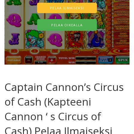
PELAA ILMAISEKSI
PELAA OIKEALLA
Captain Cannon’s Circus
of Cash (Kapteeni
Cannon ‘ s Circus of
Cash) Pelaa Ilmaiseksi