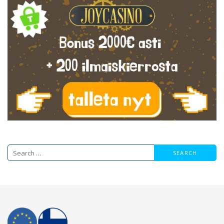
S
e
a
r
c
h