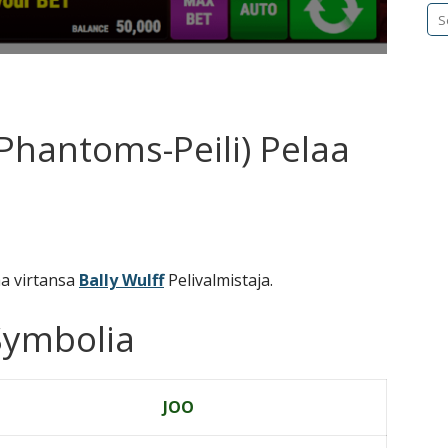
S
e
a
r
c
Phantoms-Peili) Pelaa
h
f
o
r
:
a virtansa
Bally Wulff
Pelivalmistaja.
Symbolia
JOO