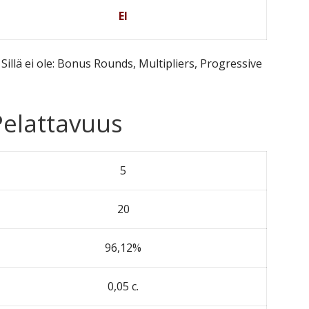
EI
Sillä ei ole: Bonus Rounds, Multipliers, Progressive
elattavuus
5
20
96,12%
0,05 c.