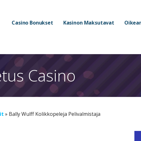
Casino Bonukset
Kasinon Maksutavat
Oikean
8
etus Casino
it
»
Bally Wulff Kolikkopeleja Pelivalmistaja