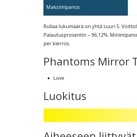
Maksimipanos
Rullaa lukumäärä on yhtä suuri 5. Voitto
Palautusprosentin – 96,12%. Minimipanos
per kierros.
Phantoms Mirror 
Love
Luokitus
Aiheeseen liittyvät