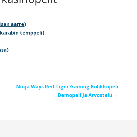
sen aarre)
Skarabin temppeli)
ssa)
Ninja Ways Red Tiger Gaming Kolikkopeli
Demopeli Ja Arvostelu →