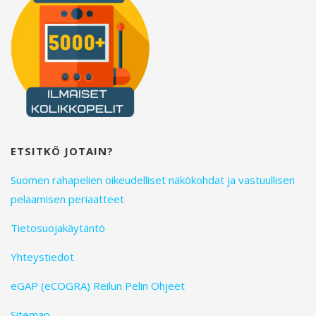
ETSITKÖ JOTAIN?
Suomen rahapelien oikeudelliset näkökohdat ja vastuullisen
pelaamisen periaatteet
Tietosuojakäytäntö
Yhteystiedot
eGAP (eCOGRA) Reilun Pelin Ohjeet
Sitemap