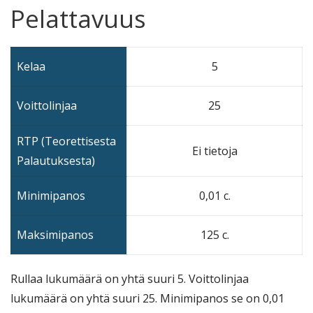
Pelattavuus
Kelaa
5
Voittolinjaa
25
RTP (Teorettisesta
Ei tietoja
Palautuksesta)
Minimipanos
0,01 c.
Maksimipanos
125 c.
Rullaa lukumäärä on yhtä suuri 5. Voittolinjaa
lukumäärä on yhtä suuri 25. Minimipanos se on 0,01