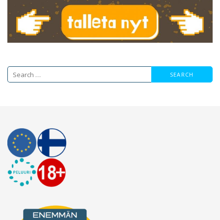
S
e
a
r
c
h
f
o
r
: