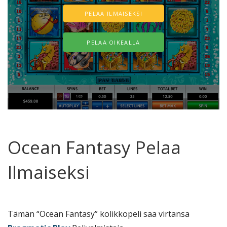
PELAA ILMAISEKSI
PELAA OIKEALLA
Ocean Fantasy Pelaa
Ilmaiseksi
Tämän “Ocean Fantasy” kolikkopeli saa virtansa