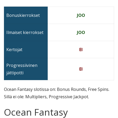
Bonuskierrokset
JOO
Ilmaiset kierrokset
JOO
Kertojat
EI
Progressiivinen
EI
jättipotti
Ocean Fantasy slotissa on: Bonus Rounds, Free Spins.
Sillä ei ole: Multipliers, Progressive Jackpot.
Ocean Fantasy