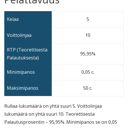
Kelaa
5
Voittolinjaa
10
RTP (Teorettisesta
95,95%
Palautuksesta)
Minimipanos
0,05 c.
Maksimipanos
50 c.
Rullaa lukumäärä on yhtä suuri 5. Voittolinjaa
lukumäärä on yhtä suuri 10. Teorettisesta
Palautusprosentin – 95,95%. Minimipanos se on 0,05