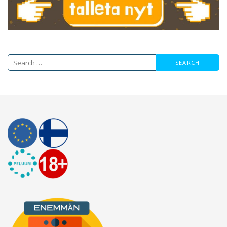
S
e
a
r
c
h
f
o
r
: