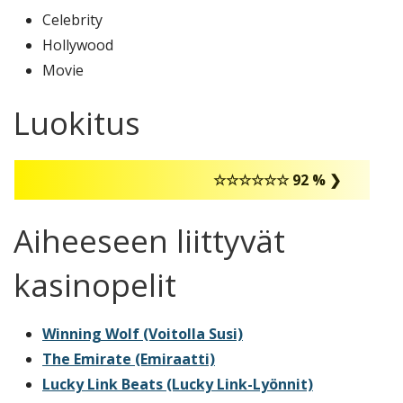
Celebrity
Hollywood
Movie
Luokitus
☆☆☆☆☆☆ 92 % ❯
Aiheeseen liittyvät
kasinopelit
Winning Wolf (Voitolla Susi)
The Emirate (Emiraatti)
Lucky Link Beats (Lucky Link-Lyönnit)