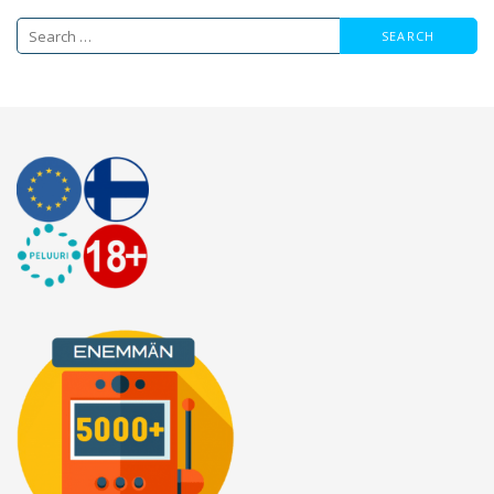
S
e
a
r
c
h
f
o
r
: