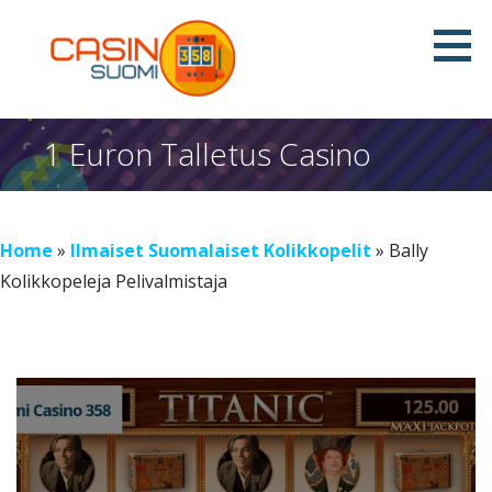
S
k
i
Suomi Casino 358
p
t
1 Euron Talletus Casino
o
c
o
Home
»
Ilmaiset Suomalaiset Kolikkopelit
»
Bally
n
Kolikkopeleja Pelivalmistaja
t
e
n
t