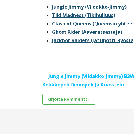
Jungle Jimmy (Viidakko-Jimmy)
Tiki Madness (Tikihulluus)
Clash of Queens (Queensin yhtee
Ghost Rider (Aaveratsastaja)
Jackpot Raiders (Jättipotti-Ryöstä
← Jungle Jimmy (Viidakko-Jimmy) B3
Kolikkopeli Demopeli Ja Arvostelu
Kirjoita kommentti