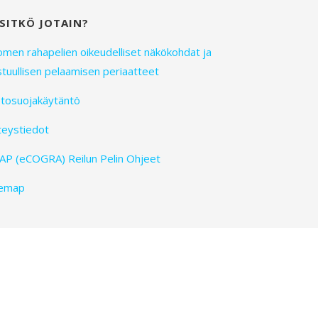
SITKÖ JOTAIN?
omen rahapelien oikeudelliset näkökohdat ja
stuullisen pelaamisen periaatteet
etosuojakäytäntö
teystiedot
AP (eCOGRA) Reilun Pelin Ohjeet
temap