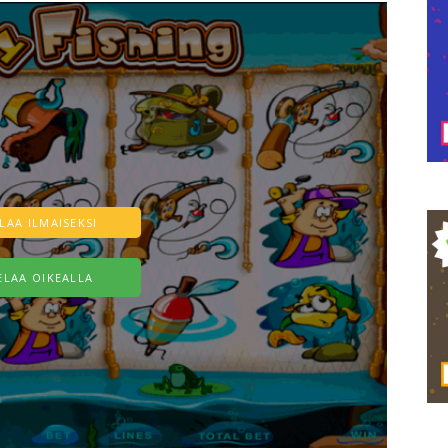
LAA ILMAISEKSI
ELAA OIKEALLA