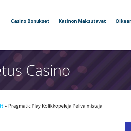
Casino Bonukset
Kasinon Maksutavat
Oikean
8
etus Casino
it
»
Pragmatic Play Kolikkopeleja Pelivalmistaja