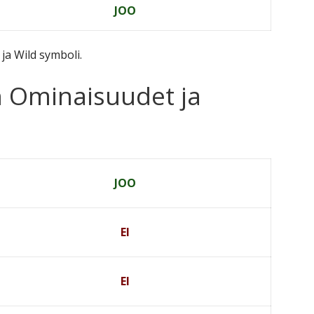
JOO
 ja Wild symboli.
n Ominaisuudet ja
JOO
EI
EI