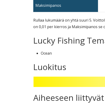
Maksimipanos
Rullaa lukumäärä on yhtä suuri 5. Voitto
on 0,01 per kierros ja Maksimipanos se o
Lucky Fishing Tem
Ocean
Luokitus
Aiheeseen liittyvät