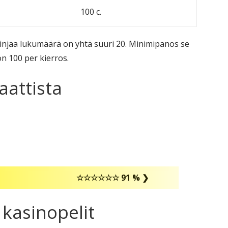
100 c.
linjaa lukumäärä on yhtä suuri 20. Minimipanos se
n 100 per kierros.
aattista
☆☆☆☆☆☆ 91 % ❯
 kasinopelit