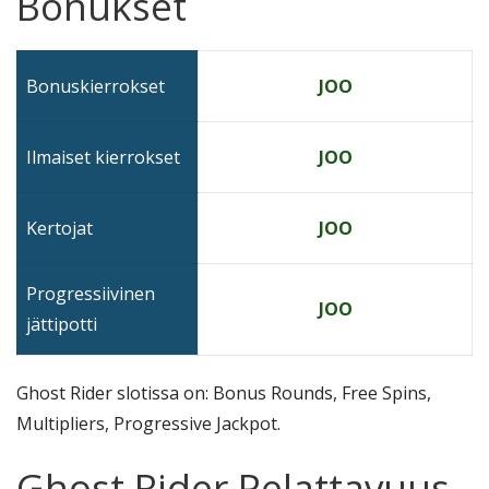
Bonukset
Bonuskierrokset
JOO
Ilmaiset kierrokset
JOO
Kertojat
JOO
Progressiivinen
JOO
jättipotti
Ghost Rider slotissa on: Bonus Rounds, Free Spins,
Multipliers, Progressive Jackpot.
Ghost Rider Pelattavuus