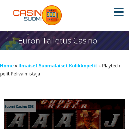
S
k
i
Suomi Casino 358
p
t
1 Euron Talletus Casino
o
c
o
Home
»
Ilmaiset Suomalaiset Kolikkopelit
»
Playtech
n
pelit Pelivalmistaja
t
e
n
t