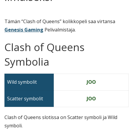
Tämän “Clash of Queens” kolikkopeli saa virtansa
Genesis Gaming
Pelivalmistaja.
Clash of Queens
Symbolia
Wild symbolit
JOO
Scatter symbolit
JOO
Clash of Queens slotissa on Scatter symboli ja Wild
symboli.