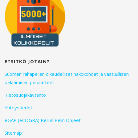
ETSITKÖ JOTAIN?
Suomen rahapelien oikeudelliset näkökohdat ja vastuullisen
pelaamisen periaatteet
Tietosuojakäytäntö
Yhteystiedot
eGAP (eCOGRA) Reilun Pelin Ohjeet
Sitemap