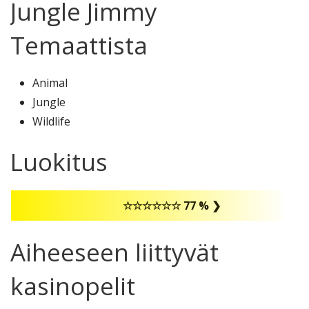
Jungle Jimmy
Temaattista
Animal
Jungle
Wildlife
Luokitus
☆☆☆☆☆☆ 77 % ❯
Aiheeseen liittyvät
kasinopelit