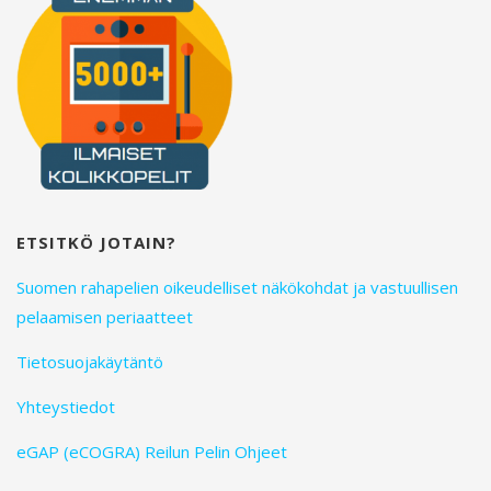
ETSITKÖ JOTAIN?
Suomen rahapelien oikeudelliset näkökohdat ja vastuullisen
pelaamisen periaatteet
Tietosuojakäytäntö
Yhteystiedot
eGAP (eCOGRA) Reilun Pelin Ohjeet