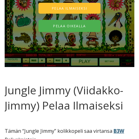
PELAA ILMAISEKSI
PELAA OIKEALLA
Jungle Jimmy (Viidakko-
Jimmy) Pelaa Ilmaiseksi
Tämän “Jungle Jimmy” kolikkopeli saa virtansa
B3W