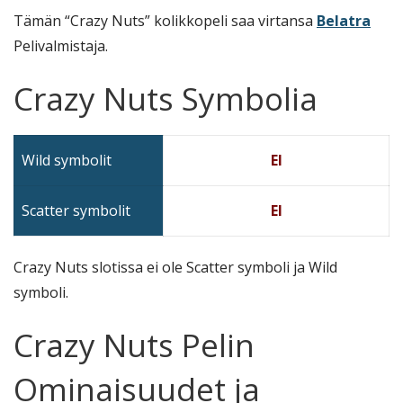
Tämän “Crazy Nuts” kolikkopeli saa virtansa
Belatra
Pelivalmistaja.
Crazy Nuts Symbolia
Wild symbolit
EI
Scatter symbolit
EI
Crazy Nuts slotissa ei ole Scatter symboli ja Wild
symboli.
Crazy Nuts Pelin
Ominaisuudet ja