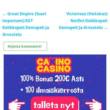
← Great Empire (Suuri
Victorious (Voitokas)
Imperiumi) EGT
NetEnt Kolikkopeli
Kolikkopeli Demopeli Ja
Demopeli Ja Arvostelu →
Arvostelu
Kirjoita kommentti