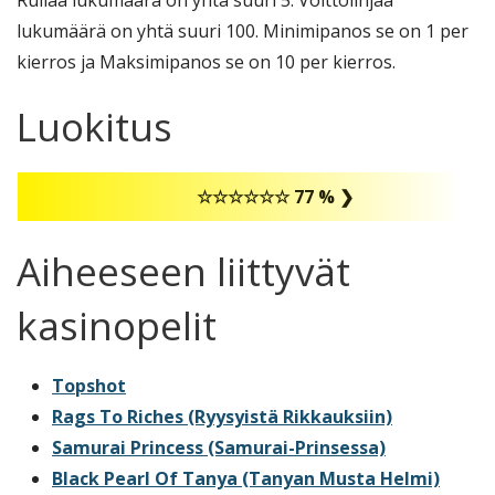
lukumäärä on yhtä suuri 100. Minimipanos se on 1 per
kierros ja Maksimipanos se on 10 per kierros.
Luokitus
☆☆☆☆☆☆ 77 % ❯
Aiheeseen liittyvät
kasinopelit
Topshot
Rags To Riches (Ryysyistä Rikkauksiin)
Samurai Princess (Samurai-Prinsessa)
Black Pearl Of Tanya (Tanyan Musta Helmi)