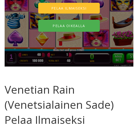
PELAA ILMAISEKSI
PELAA OIKEALLA
Venetian Rain
(Venetsialainen Sade)
Pelaa Ilmaiseksi