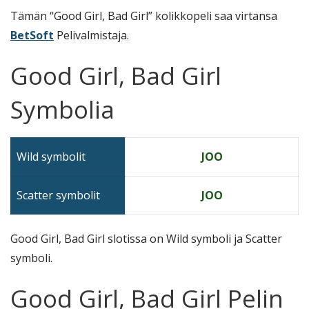
Tämän “Good Girl, Bad Girl” kolikkopeli saa virtansa
BetSoft
Pelivalmistaja.
Good Girl, Bad Girl
Symbolia
Wild symbolit
JOO
Scatter symbolit
JOO
Good Girl, Bad Girl slotissa on Wild symboli ja Scatter
symboli.
Good Girl, Bad Girl Pelin