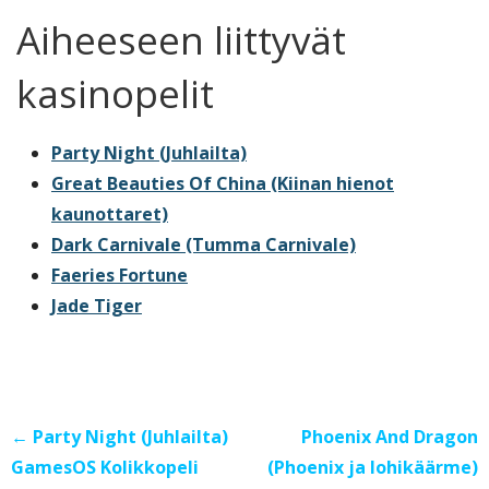
Aiheeseen liittyvät
kasinopelit
Party Night (Juhlailta)
Great Beauties Of China (Kiinan hienot
kaunottaret)
Dark Carnivale (Tumma Carnivale)
Faeries Fortune
Jade Tiger
← Party Night (Juhlailta)
Phoenix And Dragon
GamesOS Kolikkopeli
(Phoenix ja lohikäärme)