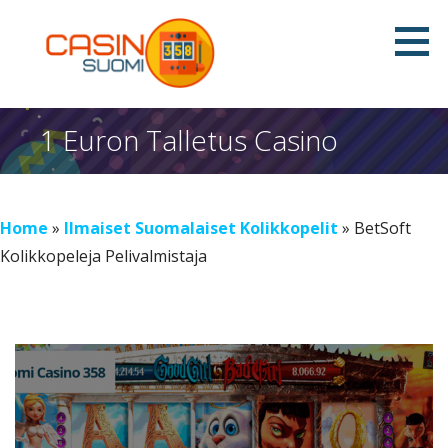
S
k
i
Suomi Casino 358
p
t
1 Euron Talletus Casino
o
c
o
Home
»
Ilmaiset Suomalaiset Kolikkopelit
»
BetSoft
n
Kolikkopeleja Pelivalmistaja
t
e
n
t