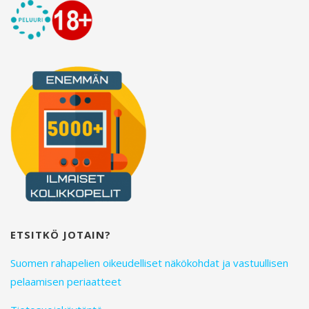
o
r
:
ETSITKÖ JOTAIN?
Suomen rahapelien oikeudelliset näkökohdat ja vastuullisen
pelaamisen periaatteet