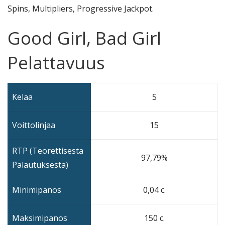
Spins, Multipliers, Progressive Jackpot.
Good Girl, Bad Girl
Pelattavuus
Kelaa
5
Voittolinjaa
15
RTP (Teorettisesta
97,79%
Palautuksesta)
Minimipanos
0,04 c.
Maksimipanos
150 c.