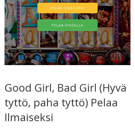
PELAA ILMAISEKSI
PELAA OIKEALLA
Good Girl, Bad Girl (Hyvä
tyttö, paha tyttö) Pelaa
Ilmaiseksi