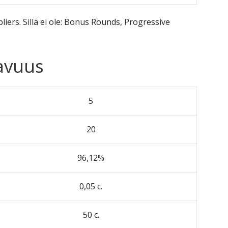
liers. Sillä ei ole: Bonus Rounds, Progressive
avuus
5
20
96,12%
0,05 c.
50 c.