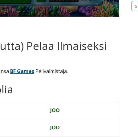
S
e
a
r
c
utta) Pelaa Ilmaiseksi
h
f
o
tansa
BF Games
Pelivalmistaja.
r
:
lia
JOO
JOO