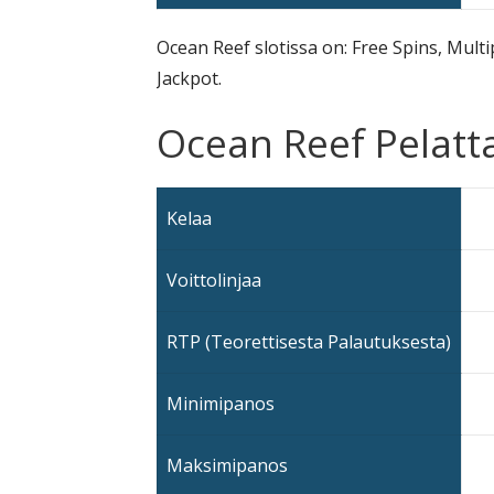
Ocean Reef slotissa on: Free Spins, Multip
Jackpot.
Ocean Reef Pelatt
Kelaa
Voittolinjaa
RTP (Teorettisesta Palautuksesta)
Minimipanos
Maksimipanos