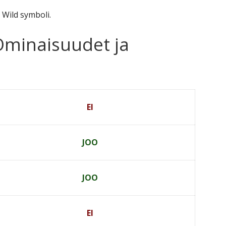
 Wild symboli.
Ominaisuudet ja
EI
JOO
JOO
EI