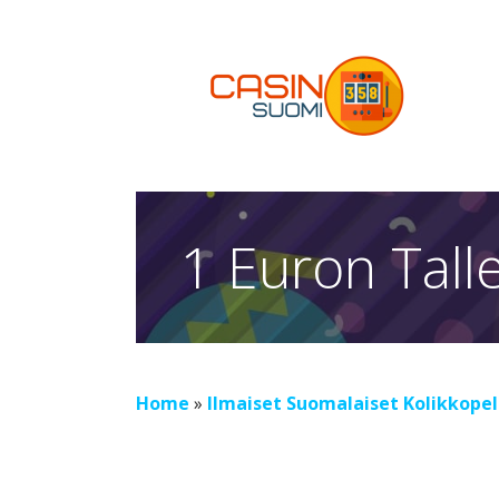
S
k
i
p
t
Suomi Casino 35
o
c
o
1 Euron Tall
n
t
e
n
t
Home
»
Ilmaiset Suomalaiset Kolikkopel