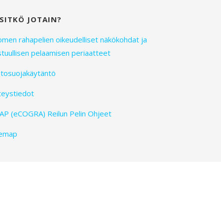
SITKÖ JOTAIN?
omen rahapelien oikeudelliset näkökohdat ja
stuullisen pelaamisen periaatteet
etosuojakäytäntö
teystiedot
AP (eCOGRA) Reilun Pelin Ohjeet
temap