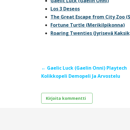
Gaelic Luck (Gaelin Onni)
Los 3 Deseos
The Great Escape from City Zoo (S
Fortune Turtle (Merikilpikonna)
Roaring Twenties (Jyrisevä Kaksi
← Gaelic Luck (Gaelin Onni) Playtech
Kolikkopeli Demopeli Ja Arvostelu
Kirjoita kommentti