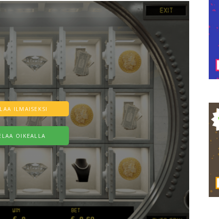
LAA ILMAISEKSI
ELAA OIKEALLA