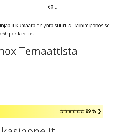
60 c.
linjaa lukumäärä on yhtä suuri 20. Minimipanos se
 60 per kierros.
nox Temaattista
☆☆☆☆☆☆ 99 % ❯
 kasinopelit