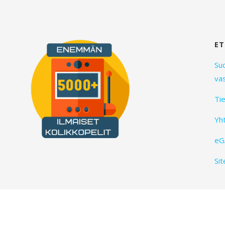
ET
Su
va
Ti
Yh
eG
Si