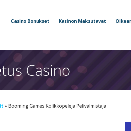
Casino Bonukset
Kasinon Maksutavat
Oikean
8
etus Casino
it
»
Booming Games Kolikkopeleja Pelivalmistaja