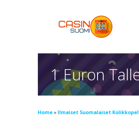
S
k
i
p
t
Suomi Casino 35
o
c
o
1 Euron Tall
n
t
e
n
t
Home
»
Ilmaiset Suomalaiset Kolikkopel