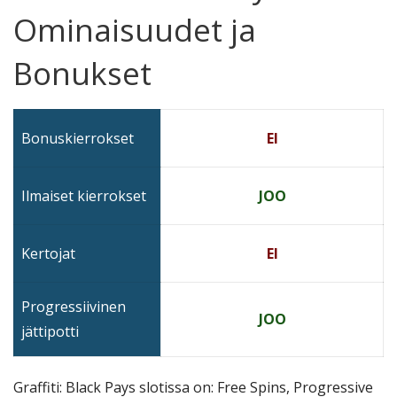
Ominaisuudet ja
Bonukset
Bonuskierrokset
EI
Ilmaiset kierrokset
JOO
Kertojat
EI
Progressiivinen
JOO
jättipotti
Graffiti: Black Pays slotissa on: Free Spins, Progressive