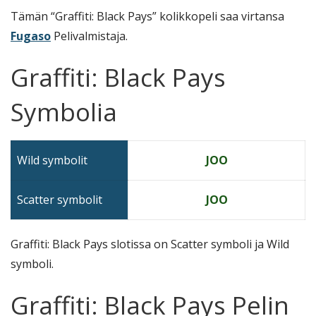
Tämän “Graffiti: Black Pays” kolikkopeli saa virtansa
Fugaso
Pelivalmistaja.
Graffiti: Black Pays
Symbolia
Wild symbolit
JOO
Scatter symbolit
JOO
Graffiti: Black Pays slotissa on Scatter symboli ja Wild
symboli.
Graffiti: Black Pays Pelin