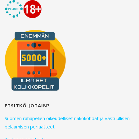
o
r
:
ETSITKÖ JOTAIN?
Suomen rahapelien oikeudelliset näkökohdat ja vastuullisen
pelaamisen periaatteet