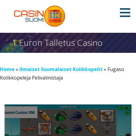
S
k
i
Suomi Casino 358
p
t
1 Euron Talletus Casino
o
c
o
Home
»
Ilmaiset Suomalaiset Kolikkopelit
»
Fugaso
n
Kolikkopeleja Pelivalmistaja
t
e
n
t