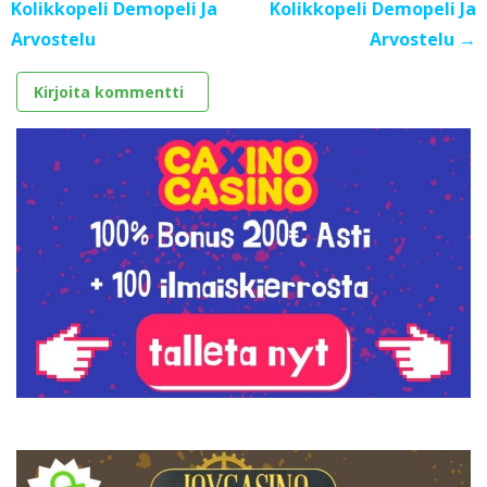
Kolikkopeli Demopeli Ja
Kolikkopeli Demopeli Ja
Arvostelu
Arvostelu →
Kirjoita kommentti