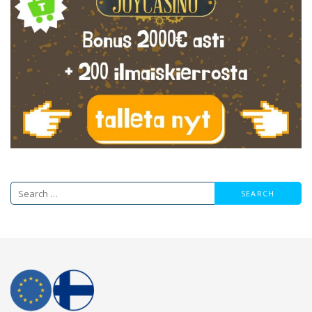
S
e
a
r
c
h
f