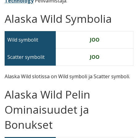
Technology
Pelivalmistaja.
Alaska Wild Symbolia
Wild symbolit
JOO
Scatter symbolit
JOO
Alaska Wild slotissa on Wild symboli ja Scatter symboli.
Alaska Wild Pelin
Ominaisuudet ja
Bonukset