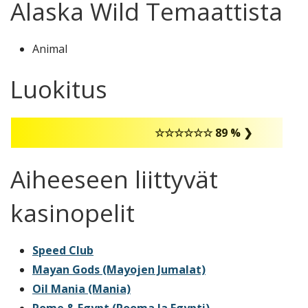
Alaska Wild Temaattista
Animal
Luokitus
☆☆☆☆☆☆ 89 % ❯
Aiheeseen liittyvät
kasinopelit
Speed Club
Mayan Gods (Mayojen Jumalat)
Oil Mania (Mania)
Rome & Egypt (Rooma Ja Egypti)