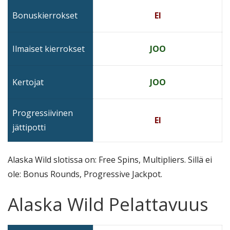
Bonuskierrokset
EI
Ilmaiset kierrokset
JOO
Kertojat
JOO
Progressiivinen
EI
jättipotti
Alaska Wild slotissa on: Free Spins, Multipliers. Sillä ei
ole: Bonus Rounds, Progressive Jackpot.
Alaska Wild Pelattavuus