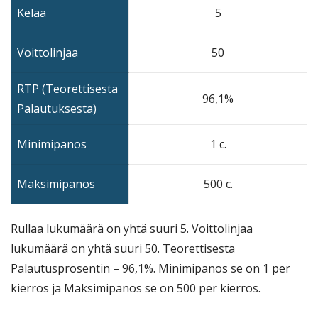
Kelaa
5
Voittolinjaa
50
RTP (Teorettisesta
96,1%
Palautuksesta)
Minimipanos
1 c.
Maksimipanos
500 c.
Rullaa lukumäärä on yhtä suuri 5. Voittolinjaa
lukumäärä on yhtä suuri 50. Teorettisesta
Palautusprosentin – 96,1%. Minimipanos se on 1 per
kierros ja Maksimipanos se on 500 per kierros.