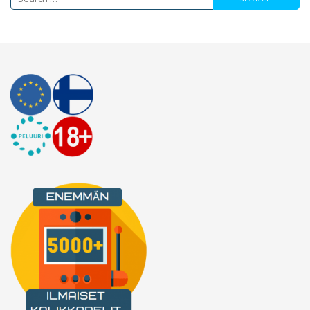
e
a
r
c
h
f
o
r
: