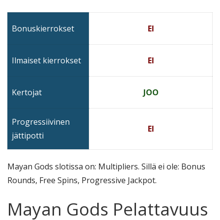
Bonuskierrokset
EI
Ilmaiset kierrokset
EI
Kertojat
JOO
Progressiivinen
EI
jättipotti
Mayan Gods slotissa on: Multipliers. Sillä ei ole: Bonus
Rounds, Free Spins, Progressive Jackpot.
Mayan Gods Pelattavuus