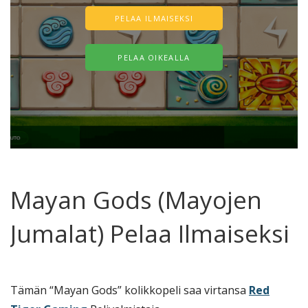
PELAA ILMAISEKSI
PELAA OIKEALLA
Mayan Gods (Mayojen
Jumalat) Pelaa Ilmaiseksi
Tämän “Mayan Gods” kolikkopeli saa virtansa
Red