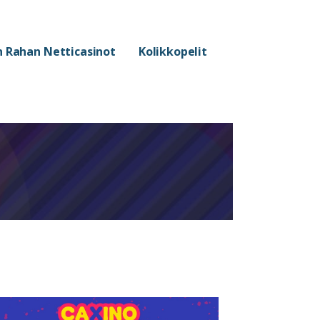
 Rahan Netticasinot
Kolikkopelit