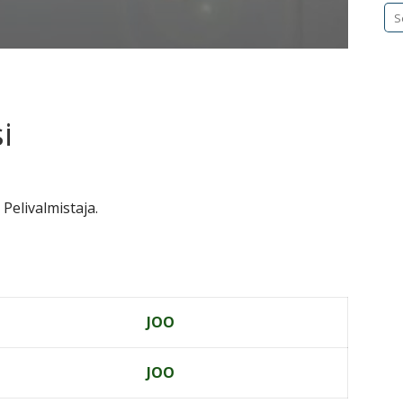
S
e
a
r
c
i
h
f
o
Pelivalmistaja.
r
:
JOO
JOO