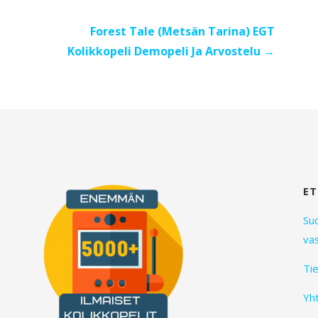
Forest Tale (Metsän Tarina) EGT
Kolikkopeli Demopeli Ja Arvostelu →
ET
Su
va
Ti
Yh