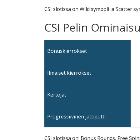
CSI slotissa on Wild symboli ja Scatter sy
CSI Pelin Ominais
Bonuskierrokset
Ilmaiset kierrokset
Kertojat
Progressiivinen jättipotti
CSI slotissa on: Bonus Rounds, Free Spins,