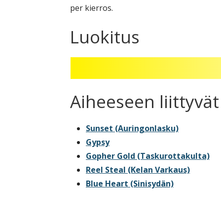
per kierros.
Luokitus
Aiheeseen liittyvät
Sunset (Auringonlasku)
Gypsy
Gopher Gold (Taskurottakulta)
Reel Steal (Kelan Varkaus)
Blue Heart (Sinisydän)