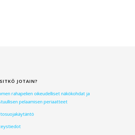
SITKÖ JOTAIN?
omen rahapelien oikeudelliset näkökohdat ja
stuullisen pelaamisen periaatteet
etosuojakäytäntö
teystiedot