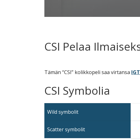
CSI Pelaa Ilmaiseks
Tämän “CSI” kolikkopeli saa virtansa
IGT
CSI Symbolia
Wild symbolit
Scatter symbolit