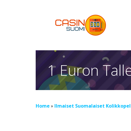
S
k
i
p
t
Suomi Casino 35
o
c
o
1 Euron Tall
n
t
e
n
t
Home
»
Ilmaiset Suomalaiset Kolikkopel