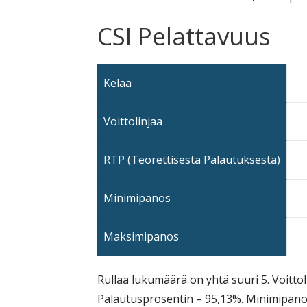
CSI Pelattavuus
Kelaa
Voittolinjaa
RTP (Teorettisesta Palautuksesta)
Minimipanos
Maksimipanos
Rullaa lukumäärä on yhtä suuri 5. Voitto
Palautusprosentin – 95,13%. Minimipanos