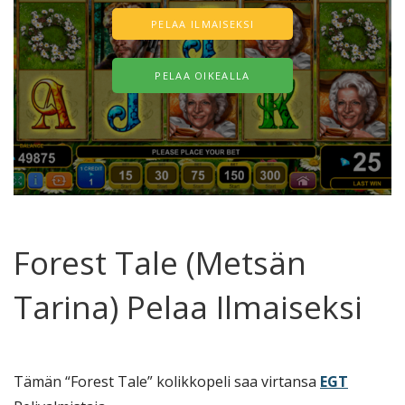
PELAA ILMAISEKSI
PELAA OIKEALLA
Forest Tale (Metsän
Tarina) Pelaa Ilmaiseksi
Tämän “Forest Tale” kolikkopeli saa virtansa
EGT