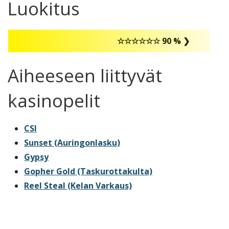
Luokitus
☆☆☆☆☆☆ 90 % ❯
Aiheeseen liittyvät
kasinopelit
CSI
Sunset (Auringonlasku)
Gypsy
Gopher Gold (Taskurottakulta)
Reel Steal (Kelan Varkaus)