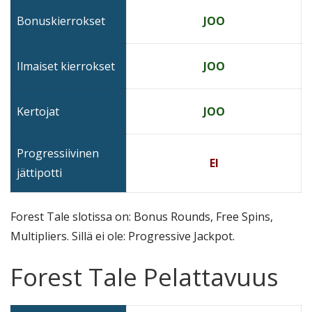
Bonuskierrokset
JOO
Ilmaiset kierrokset
JOO
Kertojat
JOO
Progressiivinen
EI
jättipotti
Forest Tale slotissa on: Bonus Rounds, Free Spins,
Multipliers. Sillä ei ole: Progressive Jackpot.
Forest Tale Pelattavuus