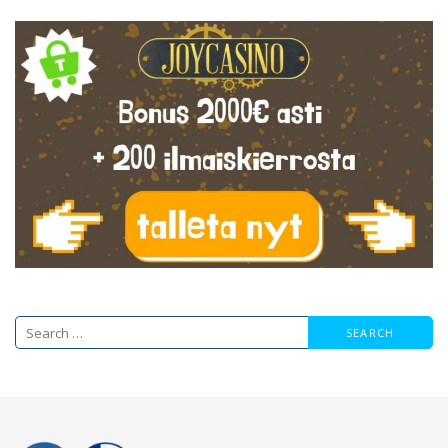
S
e
a
r
c