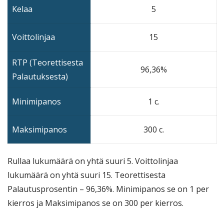
Kelaa
5
Voittolinjaa
15
RTP (Teorettisesta
96,36%
Palautuksesta)
Minimipanos
1 c.
Maksimipanos
300 c.
Rullaa lukumäärä on yhtä suuri 5. Voittolinjaa
lukumäärä on yhtä suuri 15. Teorettisesta
Palautusprosentin – 96,36%. Minimipanos se on 1 per
kierros ja Maksimipanos se on 300 per kierros.