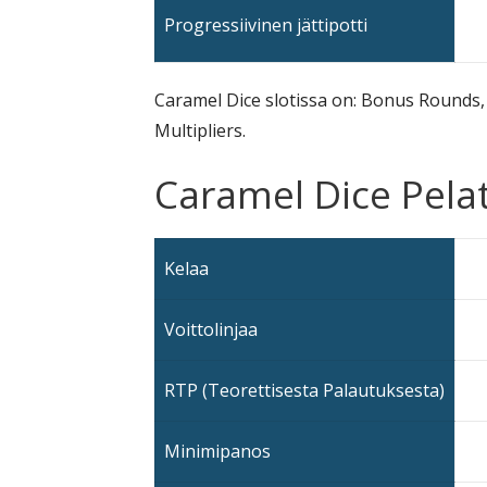
Progressiivinen jättipotti
Caramel Dice slotissa on: Bonus Rounds, P
Multipliers.
Caramel Dice Pela
Kelaa
Voittolinjaa
RTP (Teorettisesta Palautuksesta)
Minimipanos