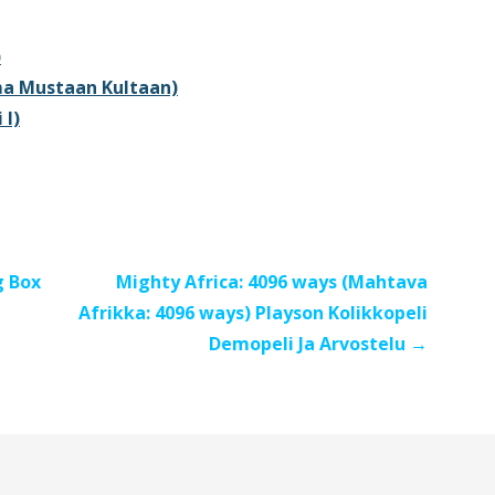
)
ma Mustaan Kultaan)
 I)
g Box
Mighty Africa: 4096 ways (Mahtava
Afrikka: 4096 ways) Playson Kolikkopeli
Demopeli Ja Arvostelu →