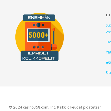
ET
Su
va
Ti
Yh
eG
Si
© 2024 casino358.com, Inc. Kaikki oikeudet pidätetään.