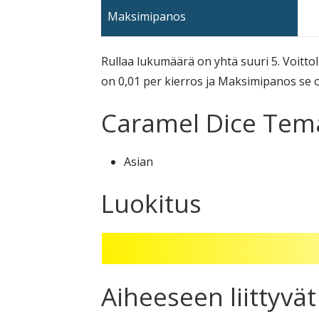
Maksimipanos
Rullaa lukumäärä on yhtä suuri 5. Voitto
on 0,01 per kierros ja Maksimipanos se o
Caramel Dice Tema
Asian
Luokitus
Aiheeseen liittyvät