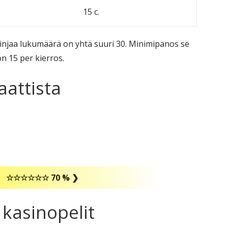
15 c.
linjaa lukumäärä on yhtä suuri 30. Minimipanos se
n 15 per kierros.
attista
☆☆☆☆☆☆ 70 % ❯
 kasinopelit