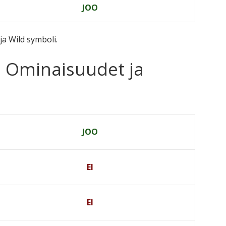
JOO
ja Wild symboli.
n Ominaisuudet ja
JOO
EI
EI