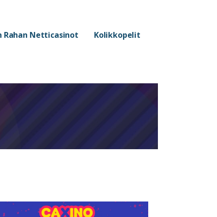
 Rahan Netticasinot
Kolikkopelit