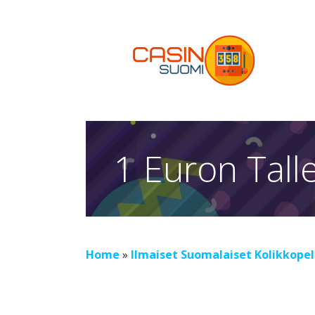
S
k
i
p
t
Suomi Casino 35
o
c
o
1 Euron Tall
n
t
e
n
t
Home
»
Ilmaiset Suomalaiset Kolikkopel