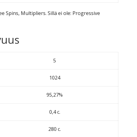
 Spins, Multipliers. Sillä ei ole: Progressive
vuus
5
1024
95,27%
0,4 c.
280 c.