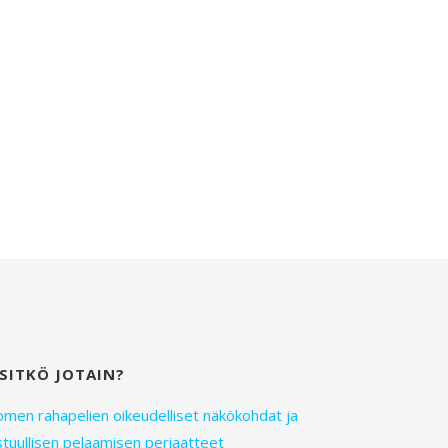
SITKÖ JOTAIN?
omen rahapelien oikeudelliset näkökohdat ja
stuullisen pelaamisen periaatteet