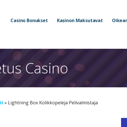
Casino Bonukset
Kasinon Maksutavat
Oikean
8
etus Casino
it
»
Lightning Box Kolikkopeleja Pelivalmistaja