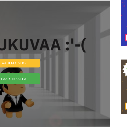
LAA ILMAISEKSI
ELAA OIKEALLA