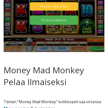
PELAA ILMAISEKSI
PELAA OIKEALLA
Money Mad Monkey
Pelaa Ilmaiseksi
Tämän “Money Mad Monkey” kolikkopeli saa virtansa