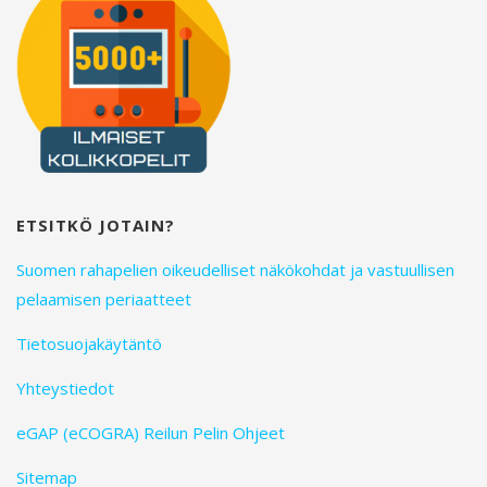
ETSITKÖ JOTAIN?
Suomen rahapelien oikeudelliset näkökohdat ja vastuullisen
pelaamisen periaatteet
Tietosuojakäytäntö
Yhteystiedot
eGAP (eCOGRA) Reilun Pelin Ohjeet
Sitemap