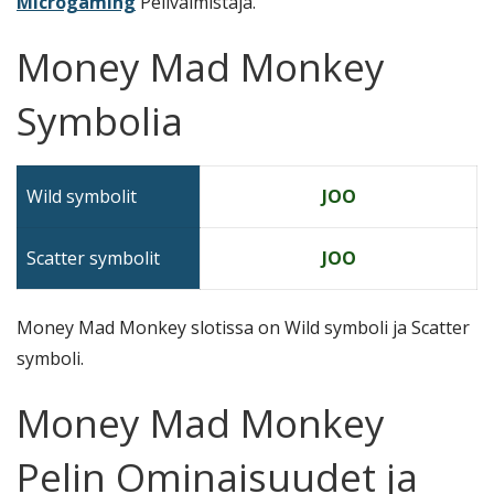
Microgaming
Pelivalmistaja.
Money Mad Monkey
Symbolia
Wild symbolit
JOO
Scatter symbolit
JOO
Money Mad Monkey slotissa on Wild symboli ja Scatter
symboli.
Money Mad Monkey
Pelin Ominaisuudet ja